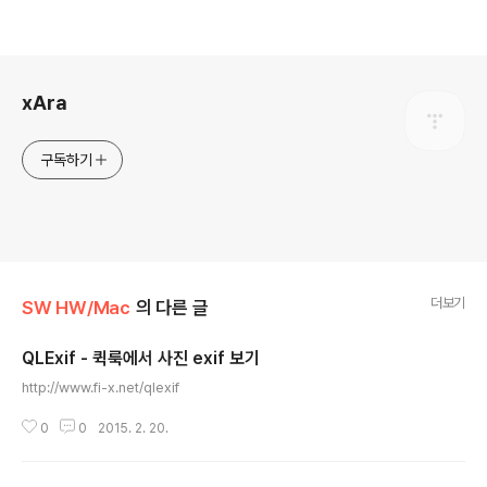
로그 정보
xAra
구독하기
더보기
SW HW/Mac
의 다른 글
QLExif - 퀵룩에서 사진 exif 보기
글 내용
http://www.fi-x.net/qlexif
0
0
2015. 2. 20.